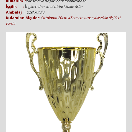
Kullanım :
Yarışma ve başarı ödül törenlerinden
İşçilik :
İ
ngiltereden ithal birinci kalite ürün
Amb
alaj :
Özel kutulu
Kulanılan ölçüler:
O
rtalama 20cm-45cm cm arası yükseklik ölçüleri
vardır