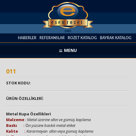
HABERLER
REFERANSLAR
ROZET KATALOG
BAYRAK KATALOG
MENU
011
STOK KODU:
ÜRÜN ÖZELLİKLERİ:
Metal Kupa Özellikleri
Malzeme :
M
etal üzerine altın ve gümüş kaplama
Baskı :
Ö
n yüzüne baskılı metal etiket
Kalite :
Kararmayan altın veya gümüş kaplama