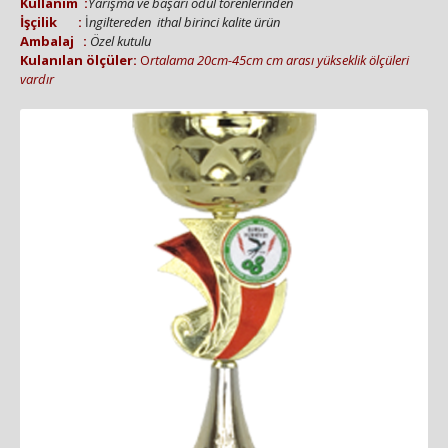
Kullanım :
Yarışma ve başarı ödül törenlerinden
İşçilik :
İ
ngiltereden ithal birinci kalite ürün
Amb
alaj :
Özel kutulu
Kulanılan ölçüler:
O
rtalama 20cm-45cm cm arası yükseklik ölçüleri
vardır