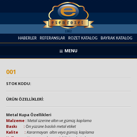
HABERLER
REFERANSLAR
ROZET KATALOG
BAYRAK KATALOG
MENU
001
STOK KODU:
ÜRÜN ÖZELLİKLERİ:
Metal Kupa Özellikleri
Malzeme :
M
etal üzerine altın ve gümüş kaplama
Baskı :
Ö
n yüzüne baskılı metal etiket
Kalite :
Kararmayan altın veya gümüş kaplama