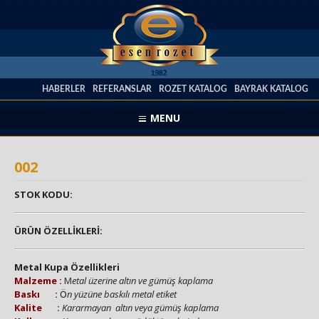
HABERLER
REFERANSLAR
ROZET KATALOG
BAYRAK KATALOG
MENU
002
STOK KODU:
ÜRÜN ÖZELLİKLERİ:
Metal Kupa Özellikleri
Malzeme :
M
etal üzerine altın ve gümüş kaplama
Baskı :
Ö
n yüzüne baskılı metal etiket
Kalite :
Kararmayan altın veya gümüş kaplama