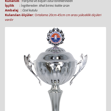
Kullanım :
Yarışma ve başarı ödül törenlerinden
İşçilik :
İ
ngiltereden ithal birinci kalite ürün
Amb
alaj :
Özel kutulu
Kulanılan ölçüler:
O
rtalama 20cm-45cm cm arası yükseklik ölçüleri
vardır