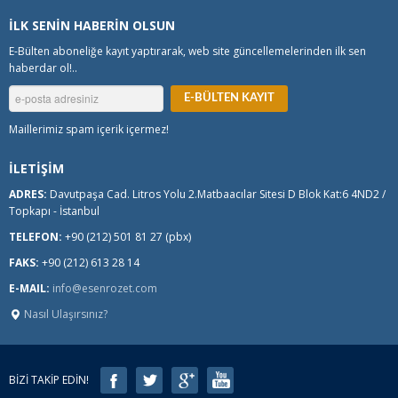
İLK SENİN HABERİN OLSUN
E-Bülten aboneliğe kayıt yaptırarak, web site güncellemelerinden ilk sen
haberdar ol!..
Maillerimiz spam içerik içermez!
İLETİŞİM
ADRES:
Davutpaşa Cad. Litros Yolu 2.Matbaacılar Sitesi D Blok Kat:6 4ND2 /
Topkapı - İstanbul
TELEFON:
+90 (212) 501 81 27 (pbx)
FAKS:
+90 (212) 613 28 14
E-MAIL:
info@esenrozet.com
Nasıl Ulaşırsınız?
BİZİ TAKİP EDİN!