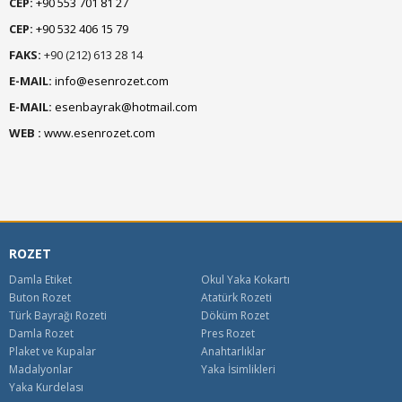
CEP:
+90 553 701 81 27
CEP:
+90 532 406 15 79
FAKS:
+90 (212) 613 28 14
E-MAIL:
info@esenrozet.com
E-MAIL:
esenbayrak@hotmail.com
WEB :
www.esenrozet.com
ROZET
Damla Etiket
Okul Yaka Kokartı
Buton Rozet
Atatürk Rozeti
Türk Bayrağı Rozeti
Döküm Rozet
Damla Rozet
Pres Rozet
Plaket ve Kupalar
Anahtarlıklar
Madalyonlar
Yaka İsimlikleri
Yaka Kurdelası