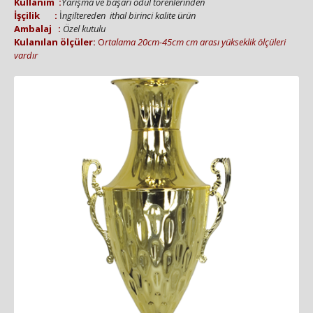
Kullanım :
Yarışma ve başarı ödül törenlerinden
İşçilik :
İ
ngiltereden ithal birinci kalite ürün
Amb
alaj :
Özel kutulu
Kulanılan ölçüler:
O
rtalama 20cm-45cm cm arası yükseklik ölçüleri
vardır