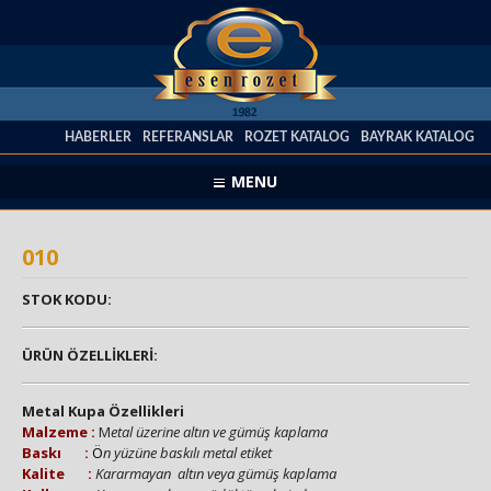
HABERLER
REFERANSLAR
ROZET KATALOG
BAYRAK KATALOG
MENU
010
STOK KODU:
ÜRÜN ÖZELLİKLERİ:
Metal Kupa Özellikleri
Malzeme :
M
etal üzerine altın ve gümüş kaplama
Baskı :
Ö
n yüzüne baskılı metal etiket
Kalite :
Kararmayan altın veya gümüş kaplama