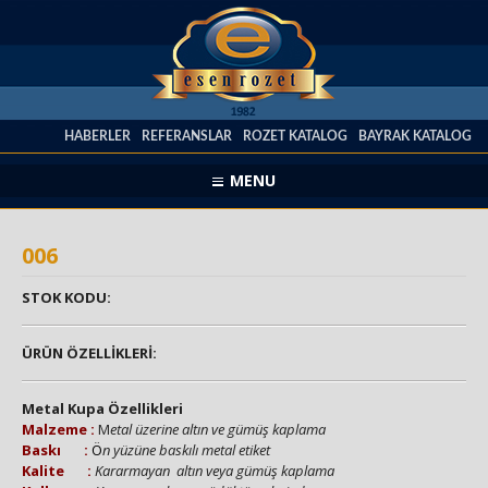
HABERLER
REFERANSLAR
ROZET KATALOG
BAYRAK KATALOG
MENU
006
STOK KODU:
ÜRÜN ÖZELLİKLERİ:
Metal Kupa Özellikleri
Malzeme :
M
etal üzerine altın ve gümüş kaplama
Baskı :
Ö
n yüzüne baskılı metal etiket
Kalite :
Kararmayan altın veya gümüş kaplama