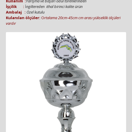
Kullanım :
Yarışma ve başarı ödül törenlerinden
İşçilik :
İ
ngiltereden ithal birinci kalite ürün
Amb
alaj :
Özel kutulu
Kulanılan ölçüler:
O
rtalama 20cm-45cm cm arası yükseklik ölçüleri
vardır