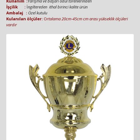
Kullanım :
Yarışma ve başarı ödül törenlerinden
İşçilik :
İ
ngiltereden ithal birinci kalite ürün
Amb
alaj :
Özel kutulu
Kulanılan ölçüler:
O
rtalama 20cm-45cm cm arası yükseklik ölçüleri
vardır