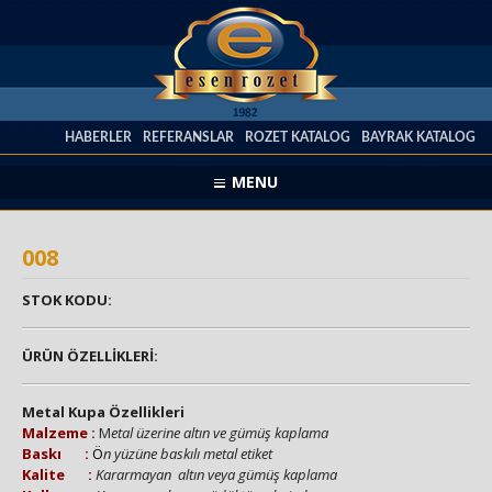
HABERLER
REFERANSLAR
ROZET KATALOG
BAYRAK KATALOG
MENU
008
STOK KODU:
ÜRÜN ÖZELLİKLERİ:
Metal Kupa Özellikleri
Malzeme :
M
etal üzerine altın ve gümüş kaplama
Baskı :
Ö
n yüzüne baskılı metal etiket
Kalite :
Kararmayan altın veya gümüş kaplama