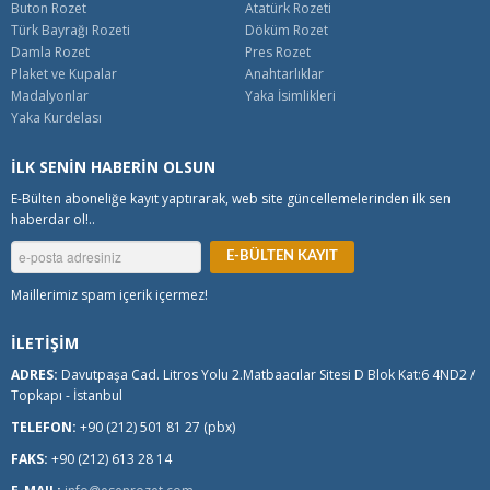
Buton Rozet
Atatürk Rozeti
Türk Bayrağı Rozeti
Döküm Rozet
Damla Rozet
Pres Rozet
Plaket ve Kupalar
Anahtarlıklar
Madalyonlar
Yaka İsimlikleri
Yaka Kurdelası
İLK SENİN HABERİN OLSUN
E-Bülten aboneliğe kayıt yaptırarak, web site güncellemelerinden ilk sen
haberdar ol!..
Maillerimiz spam içerik içermez!
İLETİŞİM
ADRES:
Davutpaşa Cad. Litros Yolu 2.Matbaacılar Sitesi D Blok Kat:6 4ND2 /
Topkapı - İstanbul
TELEFON:
+90 (212) 501 81 27 (pbx)
FAKS:
+90 (212) 613 28 14