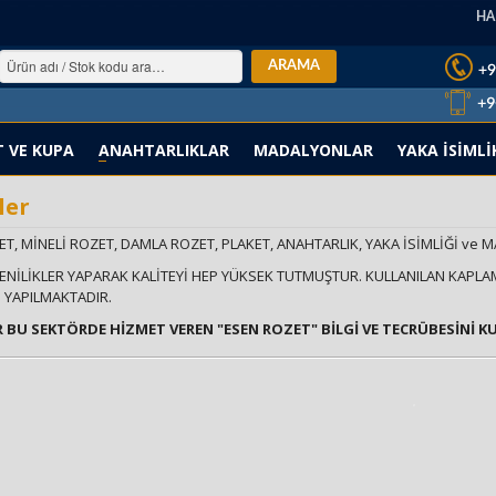
HA
T VE KUPA
ANAHTARLIKLAR
MADALYONLAR
YAKA İSİMLİ
ler
T, MİNELİ ROZET, DAMLA ROZET, PLAKET, ANAHTARLIK, YAKA İSİMLİĞİ ve 
ENİLİKLER YAPARAK KALİTEYİ HEP YÜKSEK TUTMUŞTUR. KULLANILAN KAPLAM
 YAPILMAKTADIR.
IR BU SEKTÖRDE HİZMET VEREN "ESEN ROZET" BİLGİ VE TECRÜBESİNİ K