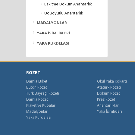
Eskitme Döküm Anahtarlık
Üç Boyutlu Anahtarlık
MADALYONLAR
YAKA İSİMLİKLERİ
YAKA KURDELASI
ROZET
Damla Etiket
Okul Yaka Kokartı
Buton Rozet
Atatürk Rozeti
Türk Bayrağı Rozeti
Döküm Rozet
Damla Rozet
Pres Rozet
Plaket ve Kupalar
Anahtarlıklar
Madalyonlar
Yaka İsimlikleri
Yaka Kurdelası