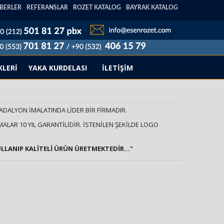
BERLER
REFERANSLAR
ROZET KATALOG
BAYRAK KATALOG
KLERİ
YAKA KURDELASI
İLETİŞİM
MADALYON İMALATINDA LİDER BİR FİRMADIR.
ALAR 10 YIL GARANTİLİDİR. İSTENİLEN ŞEKİLDE LOGO
ULLANIP KALİTELİ ÜRÜN ÜRETMEKTEDİR..."