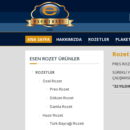
ANA SAYFA
HAKKIMIZDA
ROZETLER
PLAKE
Rozet
ESEN ROZET ÜRÜNLER
PRES ROZE
ROZETLER
SÜREKLİ Y
ÇALIŞMASI
Özel Rozet
"32 YILD
Pres Rozet
Döküm Rozet
Damla Rozet
Hazır Rozet
Türk Bayrağı Rozeti