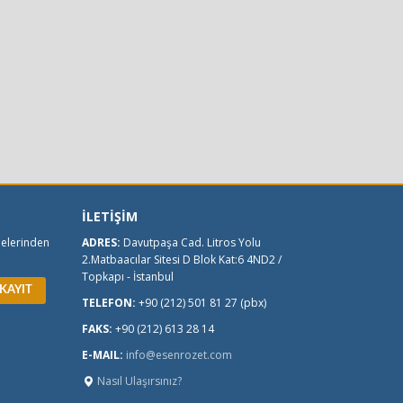
İLETİŞİM
melerinden
ADRES:
Davutpaşa Cad. Litros Yolu
2.Matbaacılar Sitesi D Blok Kat:6 4ND2 /
Topkapı - İstanbul
TELEFON:
+90 (212) 501 81 27 (pbx)
FAKS:
+90 (212) 613 28 14
E-MAIL:
info@esenrozet.com
Nasıl Ulaşırsınız?