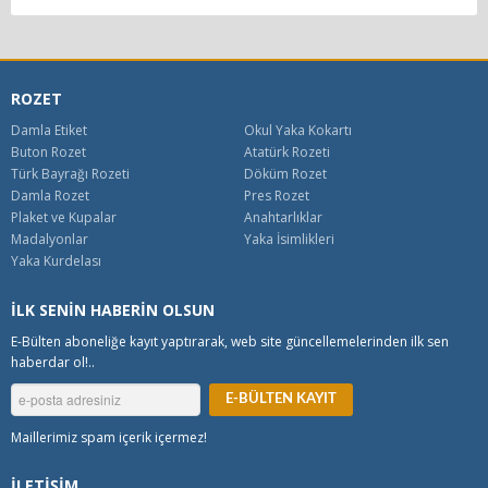
ROZET
Damla Etiket
Okul Yaka Kokartı
Buton Rozet
Atatürk Rozeti
Türk Bayrağı Rozeti
Döküm Rozet
Damla Rozet
Pres Rozet
Plaket ve Kupalar
Anahtarlıklar
Madalyonlar
Yaka İsimlikleri
Yaka Kurdelası
İLK SENİN HABERİN OLSUN
E-Bülten aboneliğe kayıt yaptırarak, web site güncellemelerinden ilk sen
haberdar ol!..
Maillerimiz spam içerik içermez!
İLETİŞİM